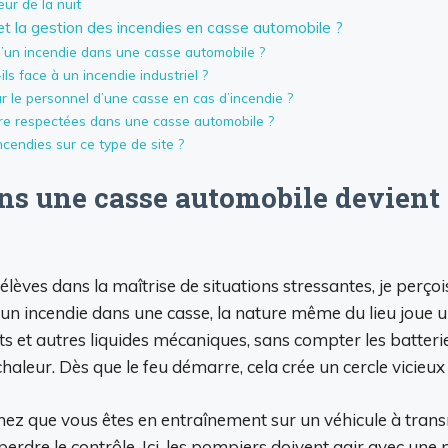
ur de la nuit
 et la gestion des incendies en casse automobile ?
d’un incendie dans une casse automobile ?
s face à un incendie industriel ?
r le personnel d’une casse en cas d’incendie ?
tre respectées dans une casse automobile ?
cendies sur ce type de site ?
ns une casse automobile devient
èves dans la maîtrise de situations stressantes, je perçois
un incendie dans une casse, la nature même du lieu joue u
s et autres liquides mécaniques, sans compter les batterie
 chaleur. Dès que le feu démarre, cela crée un cercle vici
ez que vous êtes en entraînement sur un véhicule à trans
erdre le contrôle. Ici, les pompiers doivent agir avec une