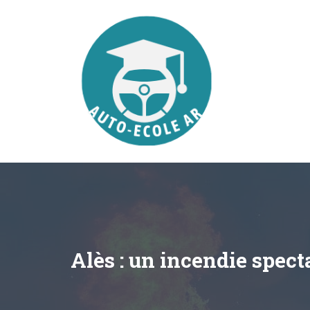
Aller
au
contenu
Alès : un incendie spect