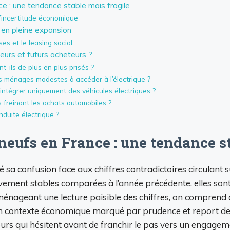
e : une tendance stable mais fragile
l’incertitude économique
 en pleine expansion
es et le leasing social
urs et futurs acheteurs ?
t-ils de plus en plus prisés ?
es ménages modestes à accéder à l’électrique ?
s intégrer uniquement des véhicules électriques ?
s freinant les achats automobiles ?
nduite électrique ?
neufs en France : une tendance st
é sa confusion face aux chiffres contradictoires circulant
ivement stables comparées à l’année précédente, elles son
énageant une lecture paisible des chiffres, on comprend 
 contexte économique marqué par prudence et report des 
urs qui hésitent avant de franchir le pas vers un engagem