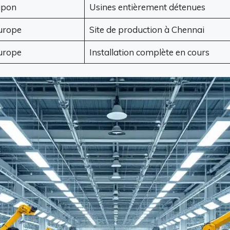
apon
Usines entièrement détenues
urope
Site de production à Chennai
urope
Installation complète en cours