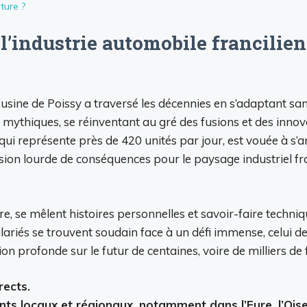
ture ?
l’industrie automobile francilien
l’usine de Poissy a traversé les décennies en s’adaptant sa
s mythiques, se réinventant au gré des fusions et des inno
qui représente près de 420 unités par jour, est vouée à s’a
ision lourde de conséquences pour le paysage industriel fran
re, se mêlent histoires personnelles et savoir-faire techn
lariés se trouvent soudain face à un défi immense, celui de
ion profonde sur le futur de centaines, voire de milliers 
rects.
nts locaux et régionaux, notamment dans l’Eure, l’Oise,