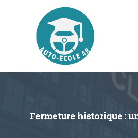
Aller
au
contenu
Fermeture historique : u