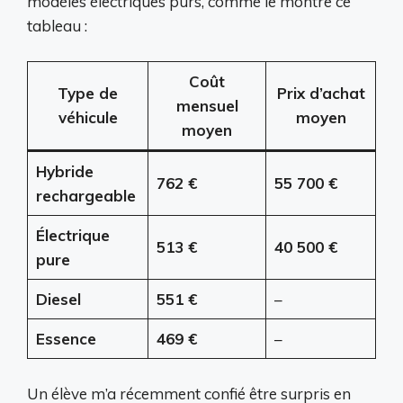
modèles électriques purs, comme le montre ce
tableau :
Coût
Type de
Prix d’achat
mensuel
véhicule
moyen
moyen
Hybride
762 €
55 700 €
rechargeable
Électrique
513 €
40 500 €
pure
Diesel
551 €
–
Essence
469 €
–
Un élève m’a récemment confié être surpris en