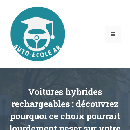
Aller
au
contenu
MENU
Voitures hybrides
rechargeables : découvrez
pourquoi ce choix pourrait
lourdement peser sur votre